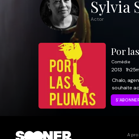
Sylvia 
Actor
Por la
Comédie
2013
1h25m
Chalo, agent
souhaite ac
S'ABONNE
A pro