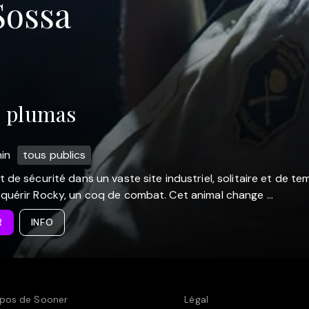
Sossa
s plumas
in
tous publics
 de sécurité dans un vaste site industriel, solitaire et de te
quérir Rocky, un coq de combat. Cet animal change ...
R
INFO
pos de Sooner
Légal