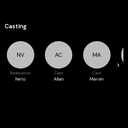
Casting
NV
AC
MA
Réalisation
Cast
Cast
Neto
Allan
Marvin
Villalobos
Cascante
Acosta