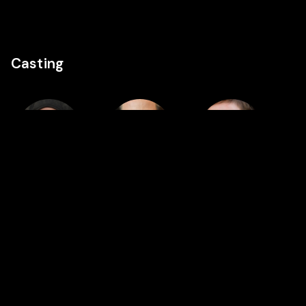
Casting
Réalisation
Cast
Cast
Jean-Paul
Reda Kateb
Sara
Salomé
Giraudeau
Présenté dans