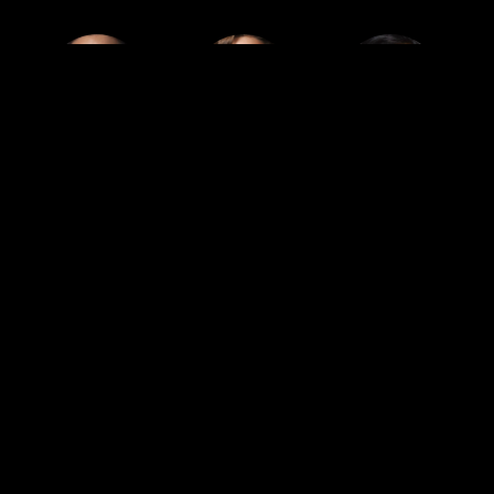
Cast
Cast
Cast
Fernando
Diego
Mónica Del
Cuautle
Boneta
Carmen
Présenté dans