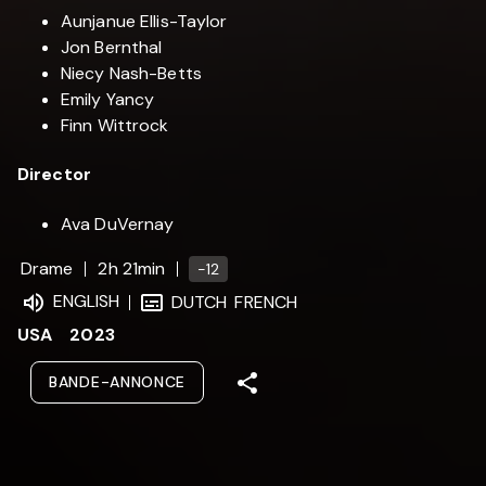
Aunjanue Ellis-Taylor
Jon Bernthal
Niecy Nash-Betts
Emily Yancy
Finn Wittrock
Director
Ava DuVernay
Drame
2h 21min
-12
ENGLISH
DUTCH
FRENCH
USA
2023
BANDE-ANNONCE