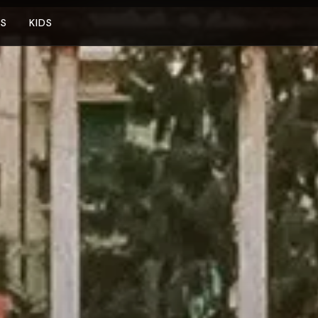
NS
KIDS