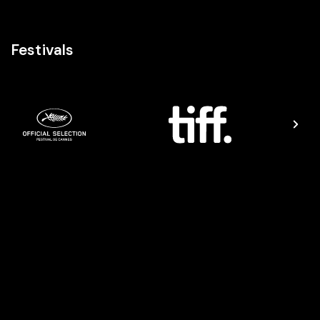
Festivals
Casting
AM
ZA
ML