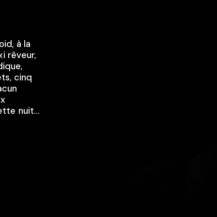
id, à la
i rêveur,
dique,
ts, cinq
hacun
ux
tte nuit…