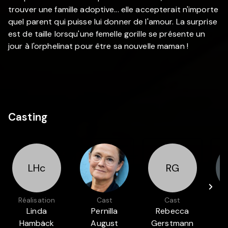
trouver une famille adoptive... elle accepterait n'importe
quel parent qui puisse lui donner de l'amour. La surprise
est de taille lorsqu'une femelle gorille se présente un
jour à l'orphelinat pour être sa nouvelle maman !
Casting
LHc
RG
Réalisation
Cast
Cast
Linda
Pernilla
Rebecca
Hambäck
August
Gerstmann
S