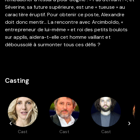
Séverine, sa future supérieure, est une « tueuse » au
caractère éruptif. Pour obtenir ce poste, Alexandre
doit donc mentir... La rencontre avec Arcimboldo, «
entrepreneur de lui-même » et roi des petits boulots
sur applis, aidera-t-elle cet homme vaillant et
déboussolé à surmonter tous ces défis ?
Casting
Cast
Cast
Cast
Sandrine
Bruno
Yann Frisch
Le