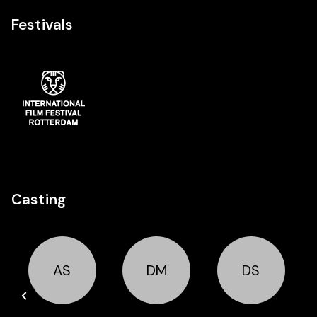
Festivals
Casting
AS
DM
DS
Cast
Cast
Cast