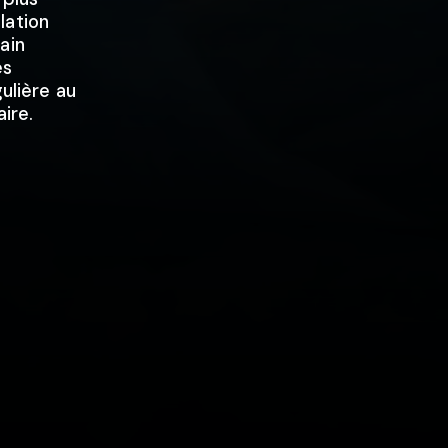
lation
ain
es
gulière au
ire.