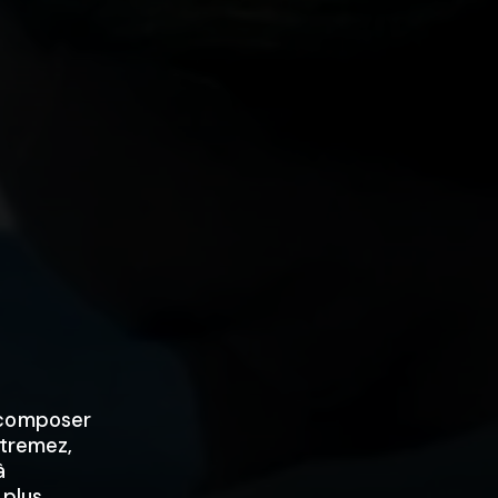
ecomposer
atremez,
à
 plus