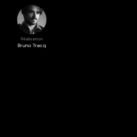
Réalisation
Bruno Tracq
Présenté dans
CINÉMA BELGE
DOCU