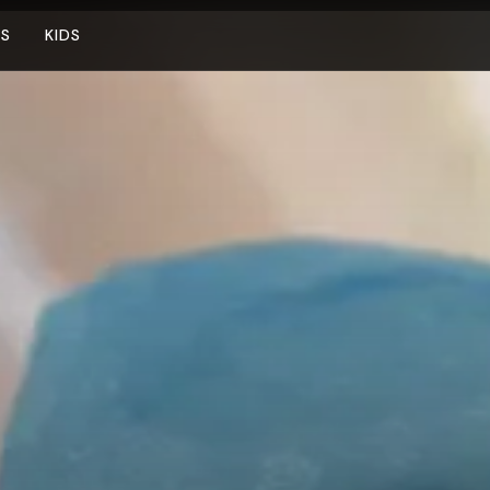
NS
KIDS