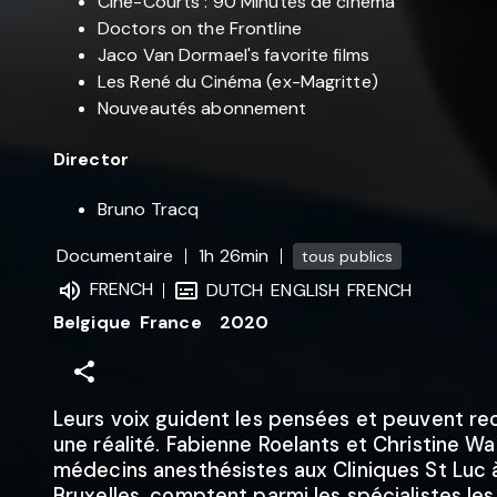
Ciné-Courts : 90 Minutes de cinéma
Doctors on the Frontline
Jaco Van Dormael's favorite films
Les René du Cinéma (ex-Magritte)
Nouveautés abonnement
Director
Bruno Tracq
Documentaire
1h 26min
tous publics
FRENCH
DUTCH
ENGLISH
FRENCH
Belgique
France
2020
Leurs voix guident les pensées et peuvent r
une réalité. Fabienne Roelants et Christine W
médecins anesthésistes aux Cliniques St Luc 
Bruxelles, comptent parmi les spécialistes les