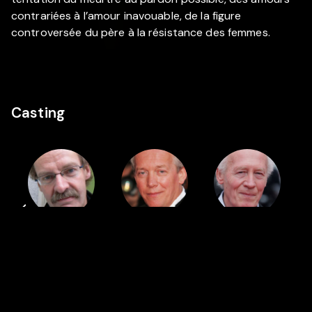
contrariées à l’amour inavouable, de la figure
controversée du père à la résistance des femmes.
Casting
Réalisation
Cast
Cast
Alain
Luc
Jean-Pierre
Marcoen
Dardenne
Dardenne