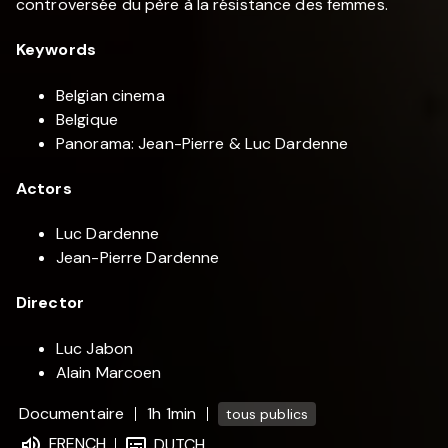
controversée du père à la résistance des femmes.
Keywords
Belgian cinema
Belgique
Panorama: Jean-Pierre & Luc Dardenne
Actors
Luc Dardenne
Jean-Pierre Dardenne
Director
Luc Jabon
Alain Marcoen
Documentaire
1h 1min
tous publics
FRENCH
DUTCH