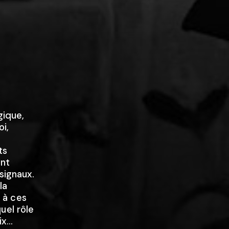
ique,
i,
ts
ent
signaux.
la
e à ces
uel rôle
x...