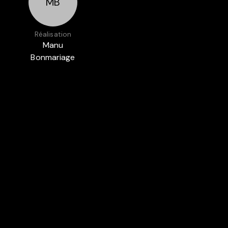
MB
Réalisation
Manu
Bonmariage
Présenté dans
BELGIQUE
FIL