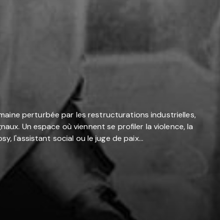
ine perturbée par les restructurations industrielles,
aux. Un espace où viennent se profiler la violence, la
y, l'assistant social ou le juge de paix...