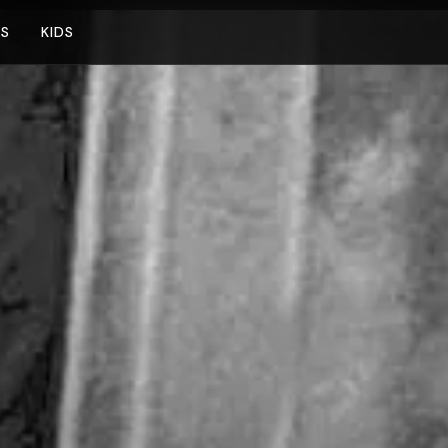
NS
KIDS