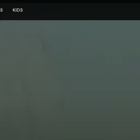
NS
KIDS