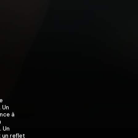
me
. Un
ance à
n
. Un
un reflet