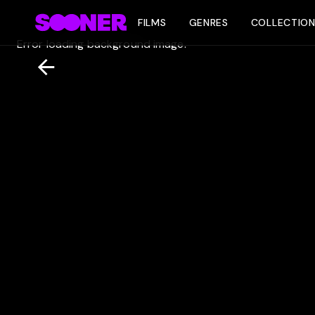
FILMS
GENRES
COLLECTIO
Error loading background image.