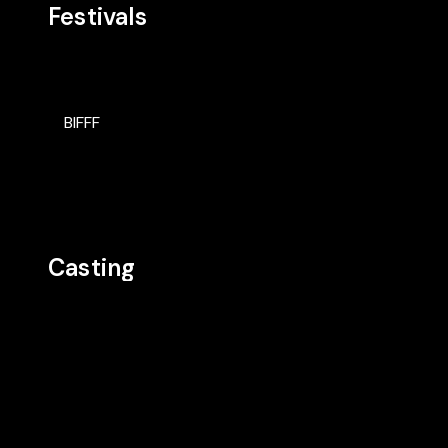
Festivals
BIFFF
Casting
MA
DD
Réalisation
Cast
Cast