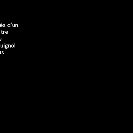
dés d'un
ttre
e
uignol
us