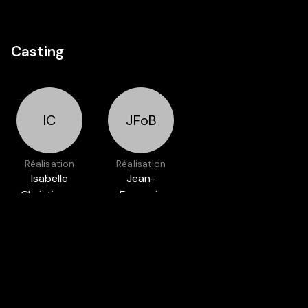
Casting
IC
JFoB
Réalisation
Réalisation
Isabelle
Jean-
Christiaens
François
Bastin
Présenté dans