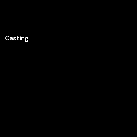
Casting
Réalisation
Cast
Cast
Enrique
Luis Posada
Oscar
Gato
Barberán