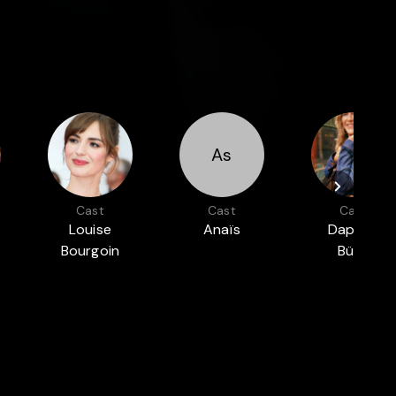
As
Cast
Cast
Cast
Louise
Anaïs
Daphné
Bourgoin
Bürki