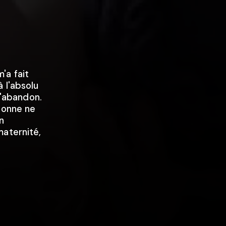
'a fait
 l'absolu
l'abandon.
sonne ne
n
maternité,