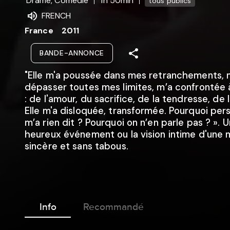
Drame, Comédie
1h 50min
tous publics
FRENCH
France
2011
BANDE-ANNONCE
"Elle m'a poussée dans mes retranchements, m
dépasser toutes mes limites, m’a confrontée à
: de l'amour, du sacrifice, de la tendresse, de 
Elle m'a disloquée, transformée. Pourquoi per
m’a rien dit ? Pourquoi on n’en parle pas ? ». U
heureux événement ou la vision intime d'une 
sincère et sans tabous.
Info
Recommandé