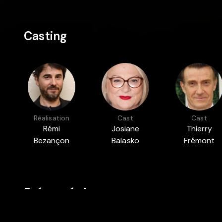
Casting
Réalisation
Cast
Cast
Rémi
Josiane
Thierry
Bezançon
Balasko
Frémont
Présenté dans