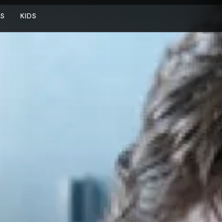
NS
KIDS