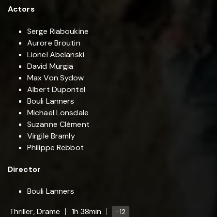
Actors
Serge Riaboukine
Aurore Broutin
Lionel Abelanski
David Murgia
Max Von Sydow
Albert Dupontel
Bouli Lanners
Michael Lonsdale
Suzanne Clément
Virgile Bramly
Philippe Rebbot
Director
Bouli Lanners
Thriller, Drame
1h 38min
-12