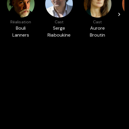
Réalisation
Cast
Cast
Bouli
Serge
Aurore
Lanners
Riaboukine
Broutin
A
Présenté dans
BOULI LANNERS
MAG