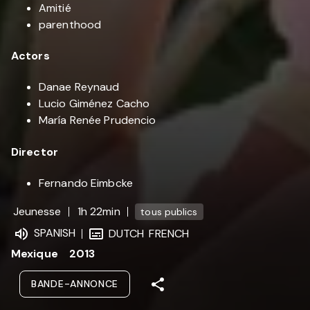
Amitié
parenthood
Actors
Danae Reynaud
Lucio Giménez Cacho
María Renée Prudencio
Director
Fernando Eimbcke
Jeunesse
1h 22min
tous publics
SPANISH
DUTCH
FRENCH
Mexique
2013
BANDE-ANNONCE