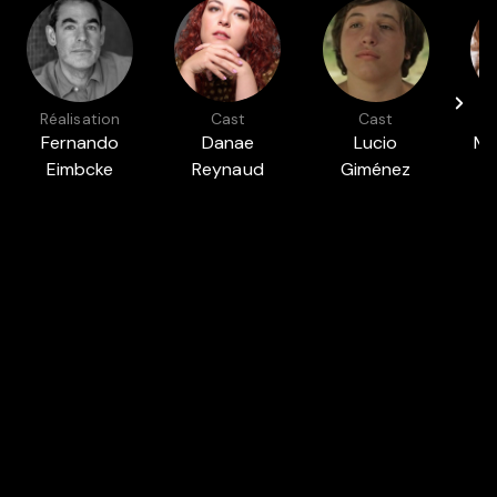
Réalisation
Cast
Cast
Fernando
Danae
Lucio
Ma
Eimbcke
Reynaud
Giménez
P
Cacho
Présenté dans
PARENTALITÉ