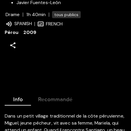
Javier Fuentes-León
Drame
1h 40min
tous publics
SPANISH
FRENCH
Pérou
2009
Info
Recommandé
Dans un petit village traditionnel de la côte péruvienne,
Miguel, jeune pêcheur, vit avec sa femme, Mariela, qui
attend un enfant. Quand il rencontre Santiago, un beau