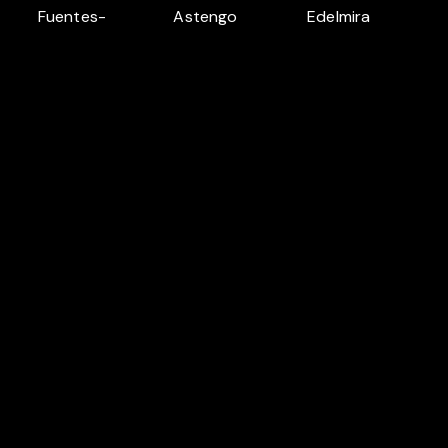
Fuentes-
Astengo
Edelmira
León
Palomino
A propos de Sooner
Presse
Légal