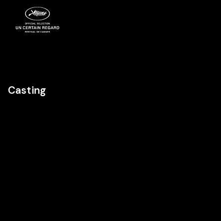
Casting
Cast
Cast
Cast
Nina
Louise
Anne Benoît
Meurisse
Bourgoin