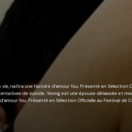
 vie, naîtra une histoire d’amour fou. Présenté en Sélection O
tatives de suicide. Yeong est une épouse délaissée et meurtr
e d’amour fou. Présenté en Sélection Officielle au Festival de