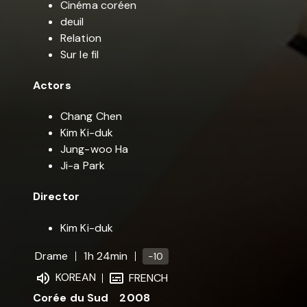
Cinéma coréen
deuil
Relation
Sur le fil
Actors
Chang Chen
Kim Ki-duk
Jung-woo Ha
Ji-a Park
Director
Kim Ki-duk
Drame
1h 24min
-10
KOREAN
FRENCH
Corée du Sud
2008