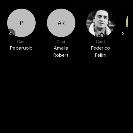
P
AR
Cast
Cast
Cast
Peparuolo
Amelia
Federico
Robert
Fellini
Présenté dans
FILMS ADAPTÉS DE PIÈCES DE THÉÂTRE