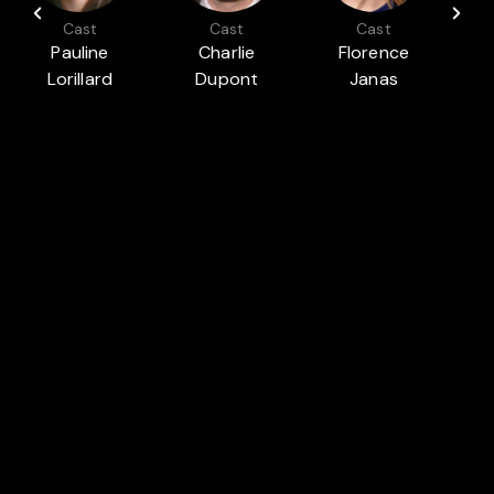
Cast
Cast
Cast
Pauline
Charlie
Florence
Lorillard
Dupont
Janas
F
Présenté dans
LA FÊTE DU COURT MÉTRAGE