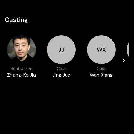
Casting
JJ
WX
Réalisation
Cast
Cast
Zhang-Ke Jia
Jing Jue
Wan Xiang
J