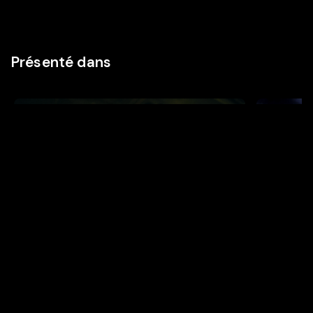
Présenté dans
MADE WITH LUXEMBOURG
FANTA