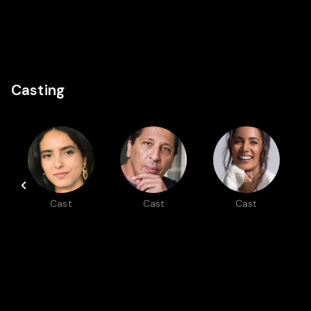
Casting
Cast
Cast
Cast
Hafsia Herzi
Smain
Nadia
Fairouze
Kounda