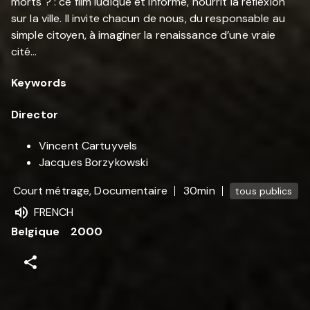
morts ? : ce film ludique et informé, nourrit la réflexion
sur la ville. Il invite chacun de nous, du responsable au
simple citoyen, à imaginer la renaissance d’une vraie
cité…
Keywords
Director
Vincent Cartuyvels
Jacques Borzykowski
Court métrage, Documentaire
30min
tous publics
FRENCH
Belgique
2000