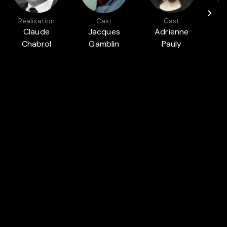
Réalisation
Cast
Cast
Claude
Jacques
Adrienne
An
Chabrol
Gamblin
Pauly
Présenté dans
FILMS DES ANNÉES 90