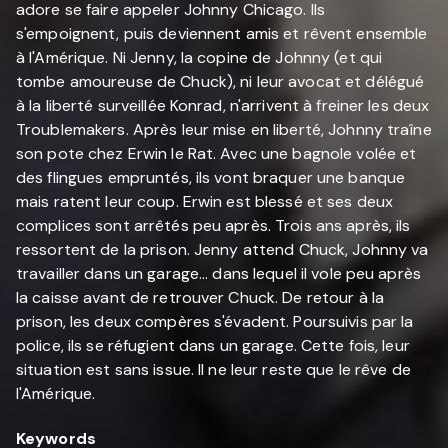
adore se faire appeler Johnny Chicago. Ils
s'empoignent, puis deviennent amis et rêvent ensemble
à l'Amérique. Ni Jenny, la copine de Johnny (et qui
tombe amoureuse de Chuck), ni leur avocat et délégué
à la liberté surveillée Konrad, n'arrivent à freiner les deux
Troublemakers. Après leur mise en liberté, Johnny traîne
son pote chez Erwin le Rat. Avec une bagnole volée et
des flingues empruntés, ils vont braquer une banque
mais ratent leur coup. Erwin est blessé et ses deux
complices sont arrêtés peu après. Trois ans après, ils
ressortent de la prison. Jenny attend Chuck, Johnny va
travailler dans un garage... dans lequel il vole peu après
la caisse avant de retrouver Chuck. De retour à la
prison, les deux compères s'évadent. Poursuivis par la
police, ils se réfugient dans un garage. Cette fois, leur
situation est sans issue. Il ne leur reste que le rêve de
l'Amérique.
Keywords