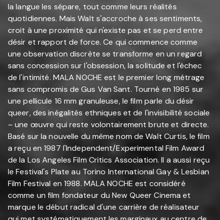
la langue les sépare, tout comme leurs réalités
quotidiennes. Mais Walt s'accroche à ses sentiments,
croit à une proximité qui n'existe pas et se perd entre
désir et rapport de force. Ce qui commence comme
une observation discrète se transforme en un regard
sans concession sur l'obsession, la solitude et l'échec
de l'intimité. MALA NOCHE est le premier long métrage
sans compromis de Gus Van Sant. Tourné en 1985 sur
une pellicule 16 mm granuleuse, le film parle du désir
queer, des inégalités ethniques et de l'invisibilité sociale
– une œuvre qui reste volontairement brute et directe.
Basé sur la nouvelle du même nom de Walt Curtis, le film
a reçu en 1987 l'Independent/Experimental Film Award
de la Los Angeles Film Critics Association. Il a aussi reçu
le Festival's Plate au Torino International Gay & Lesbian
Film Festival en 1988. MALA NOCHE est considéré
comme un film fondateur du New Queer Cinema et
marque le début radical d'une carrière de réalisateur
qui met systématiquement les marginaux au centre de