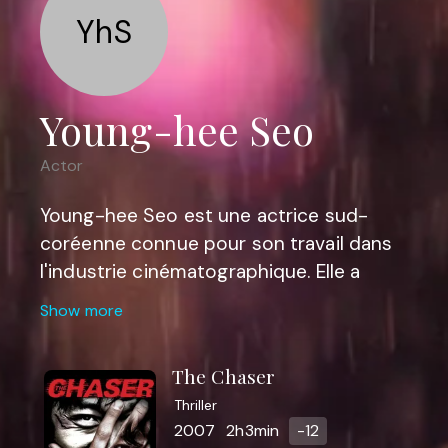
YhS
Young-hee Seo
Actor
Young-hee Seo est une actrice sud-
coréenne connue pour son travail dans
l'industrie cinématographique. Elle a
commencé sa carrière dans les années
Show more
1960 et s'est fait connaître pour ses
rôles dans divers films tels que "The Day
The Chaser
a Pig Fell into the Well" (Le jour où un
Thriller
cochon est tombé dans le puits) et
2007
2h3min
-12
"Woman on the Beach" (La femme sur la