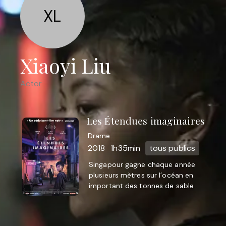
XL
Xiaoyi Liu
Actor
Les Étendues imaginaires
Drame
2018
1h35min
tous publics
Singapour gagne chaque année
plusieurs mètres sur l’océan en
important des tonnes de sable
des pays voisins – ainsi que de la
main d’oeuvre bon marché. ...