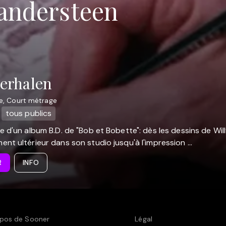
Vandersteen
erhalen
e, Court métrage
tous publics
e d'un album B.D. de "Bob et Bobette": dès les dessins de Wil
nt ultérieur dans son studio jusqu'à l'impression ...
R
INFO
pos de Sooner
Légal