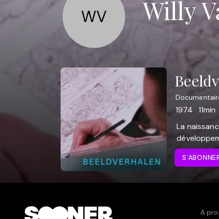
Willy 
WV
Actor
Beeldv
Documentair
1974
11min
La naissanc
développeme
S'ABONNE
A pro