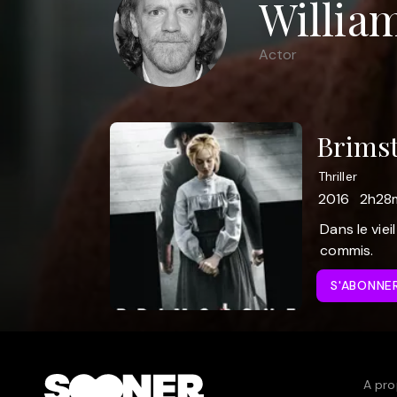
Willia
Actor
Brims
Thriller
2016
2h28
Dans le viei
commis.
S'ABONNE
A pro