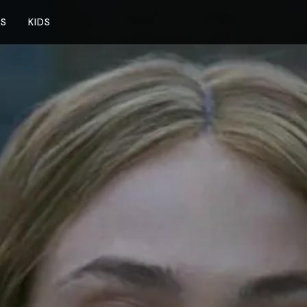
NS
KIDS