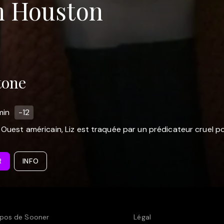
m Houston
tone
min
-12
l Ouest américain, Liz est traquée par un prédicateur cruel po
R
INFO
pos de Sooner
Légal