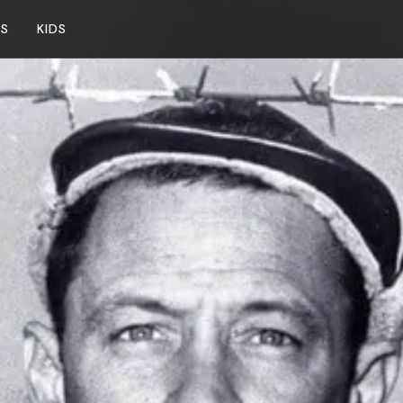
NS
KIDS