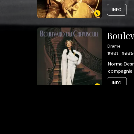
INFO
Boulev
Drame
1950
1h50
Norma Desmo
compagnie d
INFO
A pro
Press