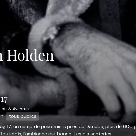
m Holden
 17
ion & Aventure
in
tous publics
lag 17, un camp de prisonniers près du Danube, plus de 600 
Toutefois, l'ambiance est bonne. Les plaisanteries ...