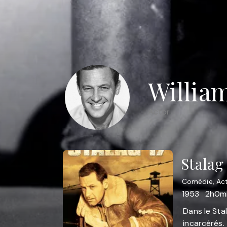
Willia
Actor
Stalag
Comédie, Act
1953
2h0m
Dans le Sta
incarcérés. 