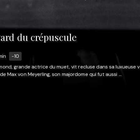
ard du crépuscule
min
-10
nd, grande actrice du muet, vit recluse dans sa luxueuse vill
e Max von Meyerling, son majordome qui fut aussi ...
pos de Sooner
Légal
e
Assistance & Support