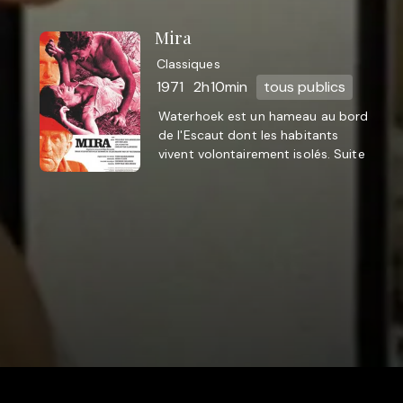
"commune" avant la lettre; ...
Mira
Classiques
1971
2h10min
tous publics
Waterhoek est un hameau au bord
de l'Escaut dont les habitants
vivent volontairement isolés. Suite
à la venue d'un ingénieur chargé de
la construction ...