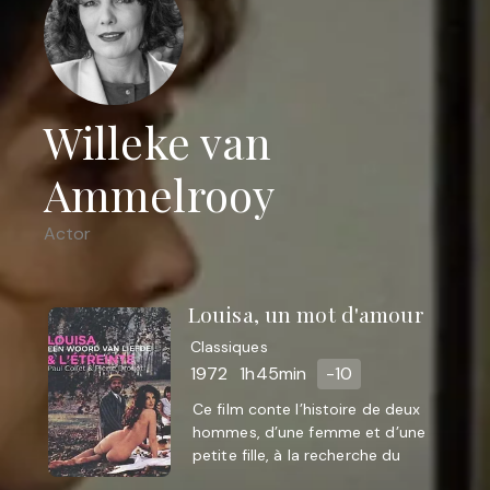
Willeke van
Ammelrooy
Actor
Louisa, un mot d'amour
Classiques
1972
1h45min
-10
Ce film conte l’histoire de deux
hommes, d’une femme et d’une
petite fille, à la recherche du
bonheur. Ensemble, ils forment une