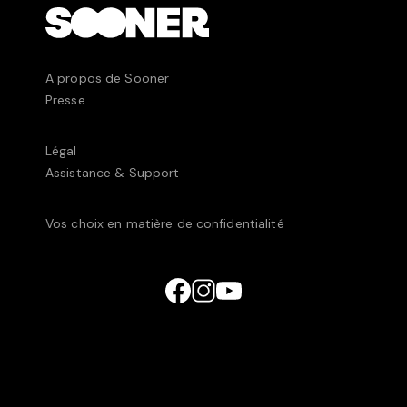
A propos de Sooner
Presse
Légal
Assistance & Support
Vos choix en matière de confidentialité
© UniversCiné Luxembourg2025 • 238C, rue de
Luxembourg, L-8077 Bertrange, Luxembourg