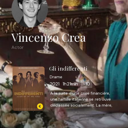
Vincenzo Crea
Actor
Gli indifferenti
Drame
2021
1h21min
-10
A la suite d'une crise financière,
une famille italienne se retrouve
déclassée socialement. La mère,
Mariagrazia, est une veuve sans
scrupule. Elle a un ...