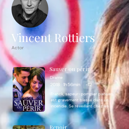
Vincent Rottiers
Actor
Sauver ou périr
Drame
2018
1h56min
-12
Franck, sapeur-pompier parisien,
est gravement blessé dans un
incendie. Se réveillant chez les
grands brûlés, il doit réapprendre à
vivre.
Renoir