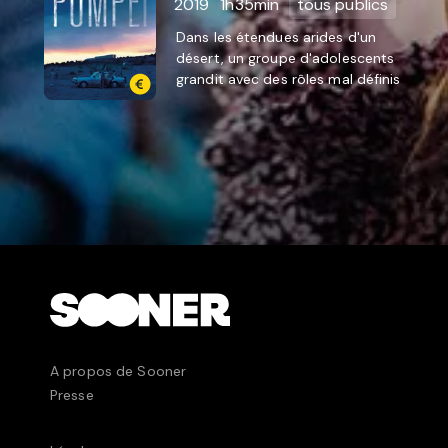
2019
1h35min
tous publics
Dans les étendues arides d'un
désert, un groupe d'adolescents
grandit avec des rôles mal définis
et une énergie sexuelle accumulée.
A propos de Sooner
Presse