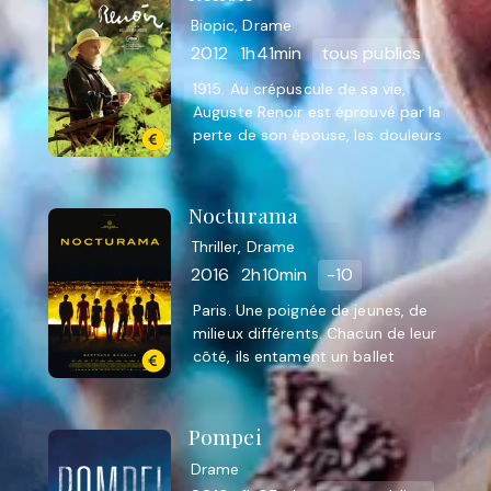
Biopic, Drame
2012
1h41min
tous publics
1915. Au crépuscule de sa vie,
Auguste Renoir est éprouvé par la
perte de son épouse, les douleurs
du grand âge, et les mauvaises
nouvelles venues du front… 1915. ...
Nocturama
Thriller, Drame
2016
2h10min
-10
Paris. Une poignée de jeunes, de
milieux différents. Chacun de leur
côté, ils entament un ballet
étrange dans les dédales du métro
et les rues de la capitale. Paris, ...
Pompei
Drame