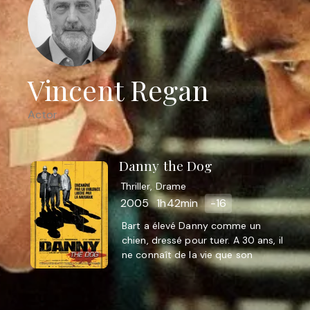
Vincent Regan
Actor
Danny the Dog
Thriller, Drame
2005
1h42min
-16
Bart a élevé Danny comme un
chien, dressé pour tuer. A 30 ans, il
ne connaît de la vie que son
maître, la pièce dans laquelle il est
resté reclus et les ...