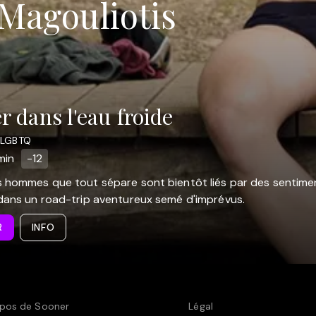
 Magouliotis
r dans l'eau froide
 LGBTQ
min
-12
 hommes que tout sépare sont bientôt liés par des sentimen
dans un road-trip aventureux semé d'imprévus.
R
INFO
pos de Sooner
Légal