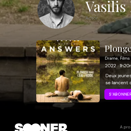
Vasilis
Actor
Plonge
Drame, Films
2022
1h20
Deux jeunes
se lancent 
S'ABONNE
A pro