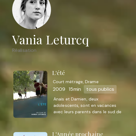
Vania Leturcq
Réalisation
L'été
Court métrage, Drame
2009
15min
tous publics
Anaïs et Damien, deux
adolescents, sont en vacances
avec leurs parents dans le sud de
la France. Pour le frère et la sœur,
les journées s’écoulent au rythme
...
L'Année prochaine