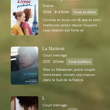
Drame
2014
1h45min
tous publics
Clotilde et Aude ont 18 ans et sont
meilleures amies depuis toujours.
Leur relation est forte et
fusionnelle comme peuvent l’être
les amitiés adolescentes. ...
La Maison
Court métrage
2011
20min
tous publics
Élise et Sébastien, jeune couple
trentenaire, visitent une maison
dans le Sud de la France.
Sébastien désire l'acheter, Élise,
elle, la découvre pour la ...
L
Court métrage