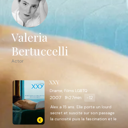
Valeria
Bertuccelli
Actor
XXY
Drame, Films LGBTQ
2007
1h27min
-12
Alex a 15 ans. Elle porte un lourd
secret et suscite sur son passage
la curiosité puis la fascination et le
trouble. Alex croise un jour Alvaro.