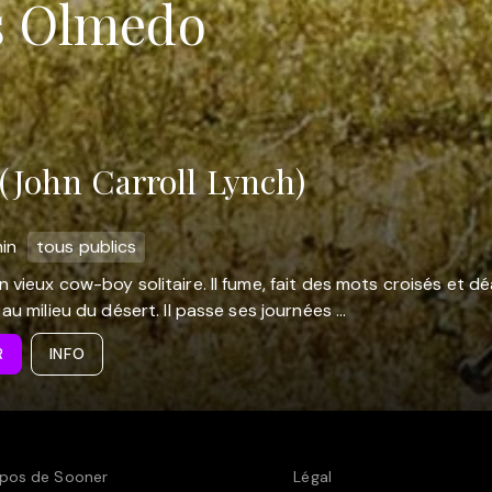
s Olmedo
(John Carroll Lynch)
in
tous publics
n vieux cow-boy solitaire. Il fume, fait des mots croisés et 
au milieu du désert. Il passe ses journées ...
R
INFO
pos de Sooner
Légal