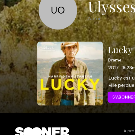
Ulysse
UO
Actor
Lucky 
Drame
2017
1h28m
Lucky est u
ville perdue 
S'ABONNE
A pro