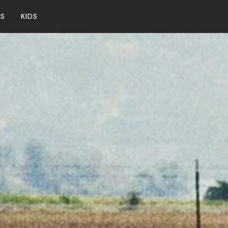
NS
KIDS