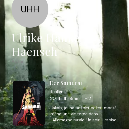
UHH
Ulrike Hanke-
Haensch
Actor
Der Samurai
Thriller
2014
1h19min
-12
Jakob, jeune policier collet-monté,
mène une vie terne dans
l’Allemagne rurale. Un soir, il croise
la route d’un travesti