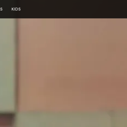
NS
KIDS