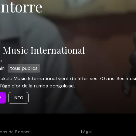
ntorre
 Music International
e
in
tous publics
akolo Music International vient de fêter ses 70 ans. Ses musi
l’âge d’or de la rumba congolaise.
R
INFO
pos de Sooner
Légal