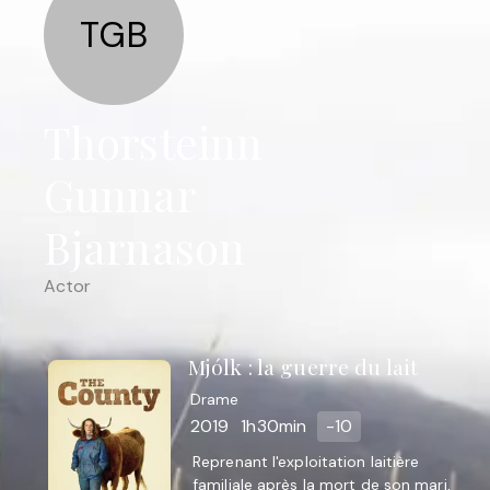
TGB
Thorsteinn
Gunnar
Bjarnason
Actor
Mjólk : la guerre du lait
Drame
2019
1h30min
-10
Reprenant l'exploitation laitière
familiale après la mort de son mari,