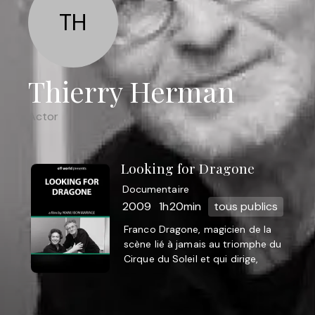
TH
Thierry Herman
Actor
Looking for Dragone
Documentaire
2009
1h20min
tous publics
Franco Dragone, magicien de la
scène lié à jamais au triomphe du
Cirque du Soleil et qui dirige,
depuis 2000, sa propre
compagnie Franco Dragone
Entertainment. La ...